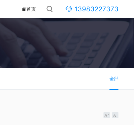
13983227373
首页
全部