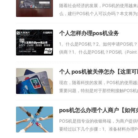
随着社会经济的发展，POS机的使用越
么，建行POS机个人可以办吗？本文将为
个人怎样办理pos机业务
1、什么是POS机？2、如何申请POS机
供商？1、什么是POS机？POS机（Point of
个人 pos机被关停怎办【这里
现在，随着科技的发展，POS机的使用
重要问题，特别是对于那些刚接触POS机
pos机怎么办理个人商户【如何
POS机是指专业的收银终端，为商户提
要经过以下几个步骤：1、准备材料办理P