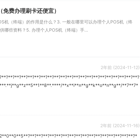
机（免费办理刷卡还便宜）
人POS机（终端）的作用是什么？3. 一般在哪里可以办理个人POS机（终
供哪些资料？5. 办理个人POS机（终端）手...
2年前
(2024-11-12)
?**?**?**?**?**?**?**?**?**?**?**?**?**?**?**?**?**?**?**?**?**?
****.**j**g**z**5**1**8**.****/**x**i**n**g**k**o**n**g**/**7**7*
2年前
(2024-11-16)
*2**0**0**5**?**?**?**?**?**?**?**?**?**?**?**?**?**?**?**?**?*