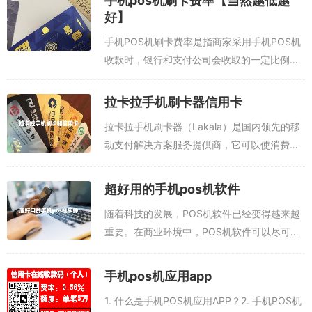
手机pos机刷卡费率【当然越低越
好】
以进行数据分析和报表分析，从而改善销售策略。
手机POS机刷卡费率是指商家采用手机POS机
3. 如何使用POS机App？
收款时，银行和支付公司会收取的一定比例的
手续费。目前，手机POS机刷卡费率有很多
使用POS机App非常简单，只需要在手机或平板电脑上下载安装POS
种，但是不同银行和支付公司的费率会有差
拉卡拉手机刷卡器信用卡
机App之后，就可以开始使用了。使用POS机App可以完成以下几个
异，所以在选择收款方式时，一定要了解费...
步骤：第一步，商家需要输入商品信息；第二步，商家需要扫描客户
拉卡拉手机刷卡器（Lakala）是国内领先的移
的付款卡；第三步，商家需要输入客户的付款金额；第四步，商家需
动支付解决方案服务提供商，它可以使消费者
要出具发票；第五步，后结账完成。
利用其手机安全刷卡支付信用卡账单，大大提
高消费者在线支付的安全性。1. 什么是拉卡拉
超好用的手机pos机软件
4. POS机App和传统POS机有什么区别？
手机刷卡器？下面给大家推荐三款...
随着科技的发展，POS机软件已经变得越来越
POS机App和传统POS机大的区别在于，POS机App可以使用手机，
重要。在商业环境中，POS机软件可以尽可能
平板电脑或其他智能设备运行，而传统POS机则只能安装在一台固定
地提高生意效率，帮助商家更有效地管理业
的电脑上。POS机App的收银方式也比传统POS机更加便捷，它支持
务。而超好用的手机POS机软件就是一款非常
手机pos机应用app
多种付款方式，可以支持现金、信用卡、电子支付等，而传统POS机
出色的POS机软件，它能够更好地满足...
则只支持现金。另外，POS机App还可以实时监控库存和销售量，而
1. 什么是手机POS机应用APP？2. 手机POS机
传统POS机则无法做到这一点。