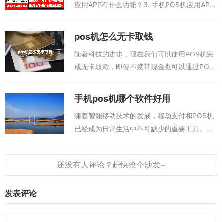
应用APP有什么功能？3. 手机POS机应用APP
安全吗？4. 手机POS机应用APP有什么优势？
5. 为什么要使用POS机App？
5. 手机POS机应用APP适用于哪些行业？随
pos机怎么无卡取钱
着...
POS机App可以帮助商家快速完成收银，支持多种付款方式，支持多
随着科技的进步，现在我们可以使用POS机完
种发票类型，可以实时监控库存和销售量，可以帮助商家进行订单管
成无卡取款，即使不携带现金也可以通过POS
理，同时可以进行数据分析和报表分析，从而改善销售策略，因此，
机快速取款，这非常便捷。本文将向您展示如
使用POS机App可以极大地提高商家的收银效率，改善收银系统。
何使用POS机无卡取款。首先，您需要准备的
手机pos机哪个软件好用
是一张与POS机兼容的银行卡，一般...
随着智能移动技术的发展，移动支付和POS机
已经成为日常生活中不可缺少的重要工具。尤
其是在疫情影响下，传统收银方式受到重创，
更加明显地需要移动支付来支撑社会经济的活
力。而目前市面上的手机POS机软件产品...
发表评论