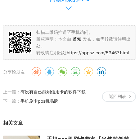
操作教程：
扫描二维码推送至手机访问。
版权声明：本文由
首知
发布，如需转载请注明出
处。
转载请注明出处
https://appsz.com/53467.html
分享给朋友：
上一篇：
有没有自己能刷信用卡的软件下载
返回列表
下一篇：
手机刷卡pos机品牌
POS机App的优势有很多，首先，它可以帮助商家快速完成收银，它
相关文章
可以支持多种付款方式，可以支持现金、信用卡、电子支付等，另
外，它还可以支持多种发票类型，可以支持电子发票、普通发票等，
还可以实时监控库存和销售量，可以帮助商家进行订单管理，同时可