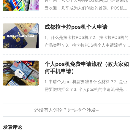
带大量现金，可以减少支付时间，提升消费体验，也可以让商家节省
近年来，六安个人办理POS机网点已经越来越
大量的人力成本。
受欢迎，几乎成为人们付款的首选。POS机网
点不仅提供了安全可靠的支付方式，而且支付
5. 费用可控：
的过程简单快捷，有助于提升消费者的体验。
成都拉卡拉pos机个人申请
手机在线免费申请pos机，邮寄到家，...
个人办POS机的租用费用可以控制在合理的范围内，只需要支付一定
1、什么是拉卡拉POS机？2、拉卡拉POS机的
的月租费用，可以有效降低个人支付的成本。
产品类型？3、拉卡拉POS机个人申请流程？
4、拉卡拉POS机的使用规则？5、拉卡拉POS
总之，个人办POS机的优势多多，无论是在使用灵活性、支付安全
机申请所需材料？1、什么是拉卡拉POS机？拉
性、操作简单性，还是在提供的服务便捷性和费用可控性上，都能够
个人pos机免费申请流程（教大家如
卡拉POS机（Poin...
为消费者提供更多的福利。
何手机申请）
1. 申请个人pos机需要准备什么材料？2. 是否
需要缴纳押金？3. 个人pos机的申请流程是怎
样的？4. 申请完成后多长时间可以收到pos
机？5. 个人pos机申请需要注意哪些事项？1.
申请个人p...
发表评论