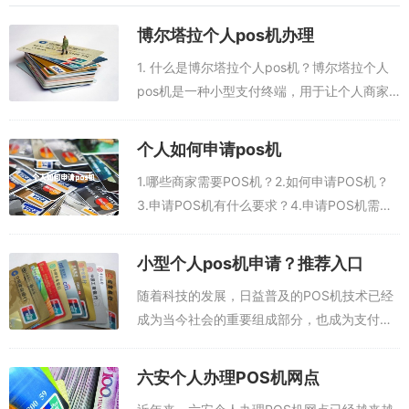
个人办POS机的使用灵活性很高，可以满足个人消费者的多种消费需
求，比如在商店内刷卡消费，网上支付，手机支付等，这使消费者在
博尔塔拉个人pos机办理
支付时能够更加方便快捷。
1. 什么是博尔塔拉个人pos机？博尔塔拉个人
pos机是一种小型支付终端，用于让个人商家
2. 支付更安全：
及其客户安全、方便地进行日常支付交易。它
可以支持多种形式的支付，包括现金、信用
个人办POS机的采用的是智能支付技术，确保每次支付的安全性，防
个人如何申请pos机
止刷卡诈骗，无需担心支付信息的泄露，可以让消费者安心支付。
卡、借记卡、微信支付、支付宝支付和...
1.哪些商家需要POS机？2.如何申请POS机？
3.申请POS机有什么要求？4.申请POS机需要
3. 操作简单：
多少钱？5.POS机有什么安全保护措施？POS
个人办POS机操作简单，有易操作的触摸屏，可以让消费者更快捷地
机是一种支付系统，可以让消费者使用信用
小型个人pos机申请？推荐入口
进行支付，刷卡支付也只需要简单的几步操作，而且还可以支持多种
卡、借记卡或其他电子...
随着科技的发展，日益普及的POS机技术已经
支付方式，比如银行卡支付、微信支付、支付宝等。
成为当今社会的重要组成部分，也成为支付系
统的重要工具。POS机系统不仅可以简化支付
4. 服务更便捷：
流程，还可以为商家提供更多的便利，提高收
六安个人办理POS机网点
个人办POS机可以让消费者更加便捷的进行消费，消费者不再需要携
入。因此，申请小型个人POS机已经成...