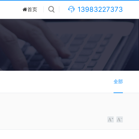
13983227373
首页
全部