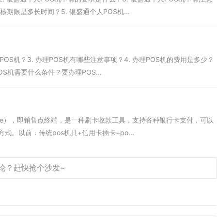
核期限是多长时间？5. 银盛通个人POS机...
保双方权利义务的约定。合同中包括POS机的使用费用、维护费用等条款，
理POS机？3. 办理POS机有哪些注意事项？4. 办理POS机的费用是多少？
OS机需要什么条件？要办理POS...
办理POS机、缴纳押金和签发合同等步骤。消费者只有按照规定的流程，
of Sale），即销售点终端，是一种刷卡收款工具，支持各种银行卡支付，可以
。以前：传统pos机具+信用卡插卡+po...