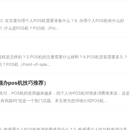
网上进行实名认证。完成实名认证后，可以获得POS机账号和密码，以便
么？3. 在甘肃办理个人POS机需要准备什么？4. 办理个人POS机有什么好
什么是POS机？POS机（Poi...
，以确保双方权利义务的约定。协议中包括POS机的使用费用、维护费用等
理流程是怎样的？3.POS机的注册需要什么材料？4.POS机安装需要多久？
S机（Point-of-sale...
领办pos机技巧推荐）
机，工作人员会核实消费者的身份信息，并确认协议条款无误，之后即可办
支付，POS机的使用越来越多，找个人办POS机对很多消费者来说，这是
有风险吗”也是一个热门话题。本文将为您详细介绍POS机...
异，一般为500元-1000元不等，消费者需要按要求缴纳押金，以保证
2. 银盛通个人POS机申请的要求是什么？3. 银盛通个人POS机申请注意