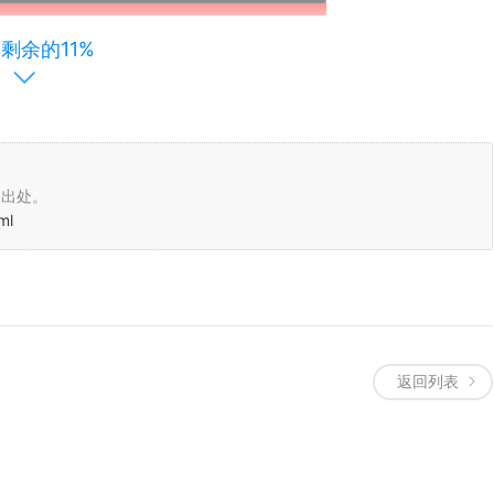
剩余的11%
明出处。
ml
）
返回列表
）