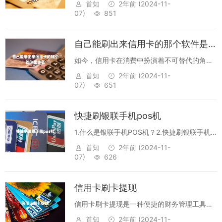
已经成为大众支付的主流，而华为手机POS机
首知
2年前
(2024-11-
提现也在越来越多的地方得到应用。但是，大
07)
851
家对华为手机POS机提现的费用却不是很了
解，接下来就让我们一起来探究华为手机P...
自己能刷出来信用卡的那个软件是什么
如今，信用卡在消费中扮演着不可替代的角
色，而自助刷卡软件也随之涌现，它可以让消
首知
2年前
(2024-11-
费者更加轻松的刷卡。那么自己能刷出来信用
07)
651
卡的那个软件是什么呢？1.软件介绍自助刷卡
软件，是一款专业的刷卡软件，它具备刷
快捷刷银联手机pos机
卡、...
1.什么是银联手机POS机？2.快捷刷银联手机
POS机的优势是什么？3.快捷刷银联手机POS
首知
2年前
(2024-11-
机的使用场景有哪些？4.快捷刷银联手机POS
07)
626
机的支付流程是什么？5.快捷刷银联手机POS
机的安全风险有哪些？...
信用卡刷卡提现
信用卡刷卡提现是一种便捷的财务管理工具，
可以帮助消费者快速支付账单、提现或者投资
首知
2年前
(2024-11-