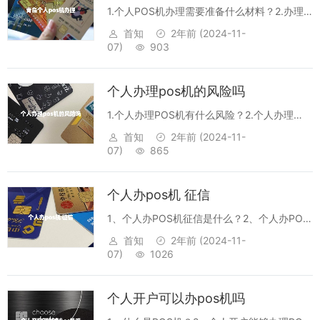
1.个人POS机办理需要准备什么材料？2.办理
个人POS机需要多少时间？3.个人POS机是否
首知
2年前
(2024-11-
有有效期？4.个人POS机办理的费用如何收
07)
903
取？5.办理个人POS机后，能否在其他城市使
用？POS机是青岛人普...
个人办理pos机的风险吗
1.个人办理POS机有什么风险？2.个人办理
POS机需要什么条件？3.个人办理POS机有什
首知
2年前
(2024-11-
么优势？4.个人办理POS机有什么注意事项？
07)
865
5.个人办理POS机有什么补贴政策？1.个人办
理POS机有什么风险...
个人办pos机 征信
1、个人办POS机征信是什么？2、个人办POS
机征信的提交材料有哪些？3、个人办POS机
首知
2年前
(2024-11-
征信的审核标准是什么？4、个人办POS机征
07)
1026
信有什么优势？5、个人办POS机征信有哪些
风险？1、个人办POS机征信...
个人开户可以办pos机吗