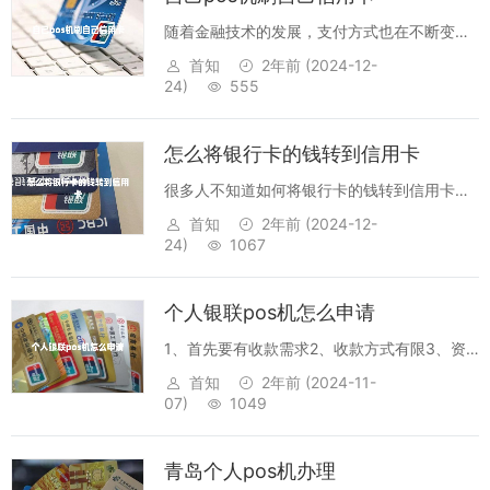
简...
随着金融技术的发展，支付方式也在不断变
化，自己POS机刷自己信用卡也是一种支付方
首知
2年前
(2024-12-
式，这种支付方式比传统的支付方式更加方便
24)
555
快捷。1.什么是自己POS机刷自己信用卡？自
己POS机刷自己信用卡是指用个人拥有...
怎么将银行卡的钱转到信用卡
很多人不知道如何将银行卡的钱转到信用卡，
这篇文章将会给出完整的操作攻略，通过以下
首知
2年前
(2024-12-
步骤，你可以轻松地将银行卡的钱转到信用
24)
1067
卡。1.首先在银行的APP中登录账号首先，用
户需要在银行的APP中登录账号，并且确...
个人银联pos机怎么申请
1、首先要有收款需求2、收款方式有限3、资
质要求4、支付机构要选择5、交易费用要考虑
首知
2年前
(2024-11-
1、首先要有收款需求申请银联pos机，首先要
07)
1049
有收款的需求，也就是说，申请银联pos机之
前，一定要有收款需求，而且要有...
青岛个人pos机办理