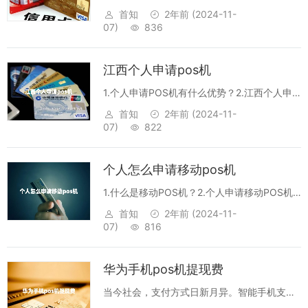
个人POS机？3.个人办理POS机的条件有哪
首知
2年前
(2024-11-
些？4.办理P OS机的流程是怎样的？5.个人办
07)
836
理POS机有什么优点？1.什么是POS机？POS
机，即销售点终...
江西个人申请pos机
1.个人申请POS机有什么优势？2.江西个人申
请POS机的要求是什么？3.江西个人申请POS
首知
2年前
(2024-11-
机需要多少费用？4.江西个人申请POS机的流
07)
822
程是怎样的？5.江西个人申请POS机需要多久
可以拿到机具？1.个...
个人怎么申请移动pos机
1.什么是移动POS机？2.个人申请移动POS机
需要满足哪些条件？3.移动POS机有哪些优
首知
2年前
(2024-11-
势？4.什么是移动POS机的支付流程？5.如何
07)
816
申请移动POS机？1.什么是移动POS机？移动
POS机是一种移动...
华为手机pos机提现费
当今社会，支付方式日新月异。智能手机支付