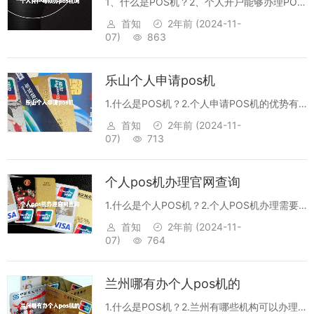
1、什么是POS机？2、个人开户能够办理POS
机吗？3、POS机申请流程是怎样的？4、办理
首知
2年前
(2024-11-
POS机需要交纳什么费用？5、有什么方式可
07)
863
以租购POS机？1、什么是POS机？POS机，
又称支付机，是指支持消...
乐山个人申请pos机
1.什么是POS机？2.个人申请POS机的优势有
哪些？3.乐山个人申请POS机需要提供哪些材
首知
2年前
(2024-11-
料？4.乐山个人申请POS机有哪些支付方式？
07)
713
5.乐山个人申请POS机有哪些注意事项？1.什
么是POS机？PO...
个人pos机办理官网查询
1.什么是个人POS机？2.个人POS机办理需要
准备什么?3.个人POS机办理在哪里完成?4.个
首知
2年前
(2024-11-
人POS机办理有什么要求吗?5.个人POS机办理
07)
764
官网查询有哪些?1.什么是个人POS机？个人
POS机是一...
兰州哪有办个人pos机的
1.什么是POS机？2.兰州有哪些机构可以办理