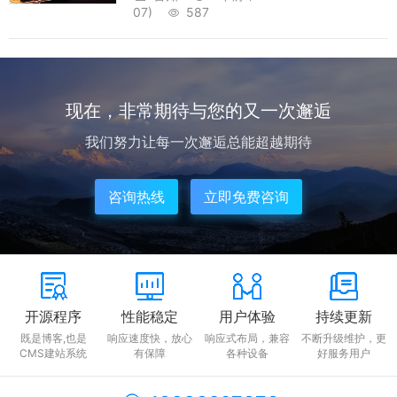
理财产品。对于资金紧张的消费者来说，这种
07)
587
支付方式可以帮助他们节约大量的时间。信用
卡刷卡提现的操作流程很简单，只要消费者
在...
现在，非常期待与您的又一次邂逅
我们努力让每一次邂逅总能超越期待
咨询热线
立即免费咨询
开源程序
性能稳定
用户体验
持续更新
既是博客,也是
响应速度快，放心
响应式布局，兼容
不断升级维护，更
CMS建站系统
有保障
各种设备
好服务用户