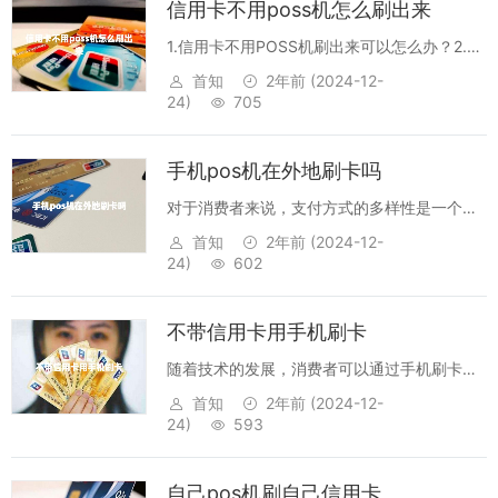
信用卡不用poss机怎么刷出来
1.信用卡不用POSS机刷出来可以怎么办？2.在
网上购物时，信用卡支付需要哪些信息？3.信
首知
2年前
(2024-12-
用卡购物的安全性如何？4.信用卡支付有什么
24)
705
限制吗？5.如何查询信用卡交易记录？1.信用
卡不用POSS机刷出来可...
手机pos机在外地刷卡吗
对于消费者来说，支付方式的多样性是一个很
重要的因素，能够更加方便的使用支付工具也
首知
2年前
(2024-12-
是非常重要的一点。近年来，随着智能手机的
24)
602
发展，支付手段也发生了很大的变化，比如说
手机pos机，它可以让消费者在外地更加方...
不带信用卡用手机刷卡
随着技术的发展，消费者可以通过手机刷卡来
购买商品和服务，而不必携带信用卡。无需信
首知
2年前
(2024-12-
用卡的手机刷卡服务可以提供更灵活，安全和
24)
593
便捷的支付方式。通过手机刷卡，消费者可以
将支付功能集成到他们的移动设备中，只需
自己pos机刷自己信用卡